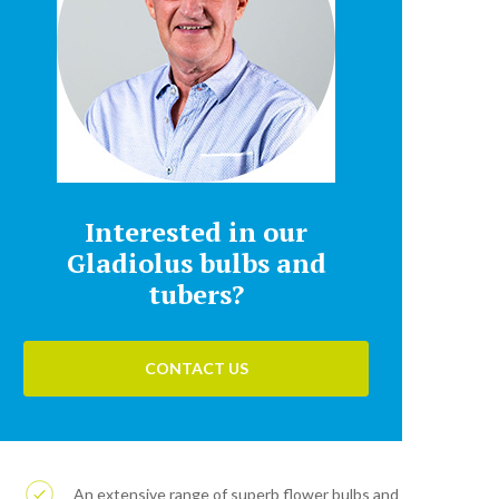
Interested in our
Gladiolus bulbs and
tubers?
CONTACT US
An extensive range of superb flower bulbs and