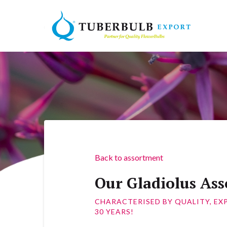
Back to assortment
Our Gladiolus As
CHARACTERISED BY QUALITY, EX
30 YEARS!