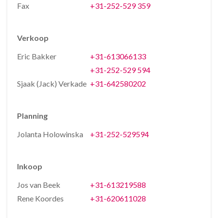
Fax
+31-252-529 359
Verkoop
Eric Bakker
+31-613066133
+31-252-529 594
Sjaak (Jack) Verkade
+31-642580202
Planning
Jolanta Holowinska
+31-252-529594
Inkoop
Jos van Beek
+31-613219588
Rene Koordes
+31-620611028