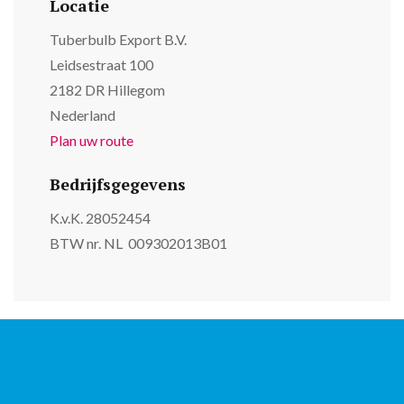
Locatie
Tuberbulb Export B.V.
Leidsestraat 100
2182 DR Hillegom
Nederland
Plan uw route
Bedrijfsgegevens
K.v.K. 28052454
BTW nr. NL 009302013B01